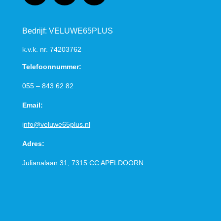
Bedrijf: VELUWE65PLUS
k.v.k. nr.
74203762
Telefoonnummer:
055 – 843 62 82
Email:
i
nfo@veluwe65plus.nl
Adres:
Julianalaan 31, 7315 CC
APELDOORN