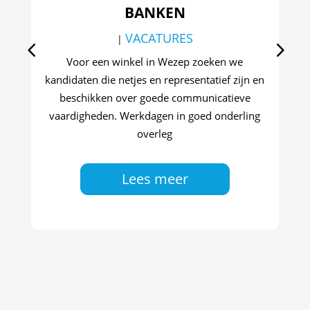
BANKEN
VACATURES
|
Va
we
Voor een winkel in Wezep zoeken we
ond
kandidaten die netjes en representatief zijn en
ve
beschikken over goede communicatieve
st
vaardigheden. Werkdagen in goed onderling
e
overleg
ee
Lees meer