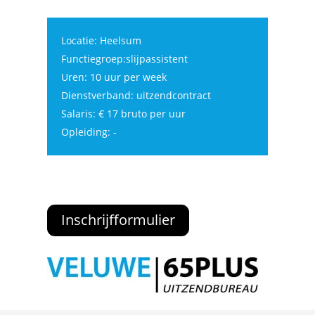
Locatie: Heelsum
Functiegroep:slijpassistent
Uren: 10 uur per week
Dienstverband: uitzendcontract
Salaris: € 17 bruto per uur
Opleiding: -
Inschrijfformulier