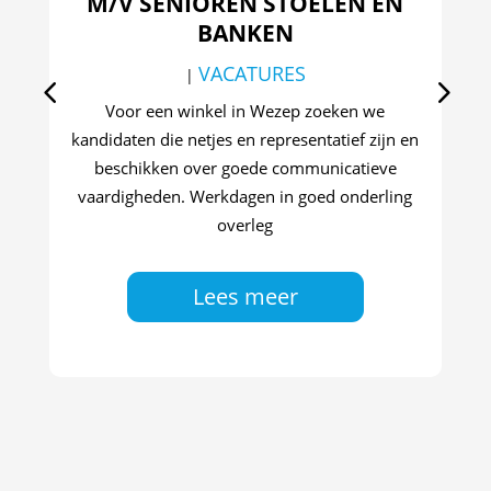
M/V SENIOREN STOELEN EN
BANKEN
VACATURES
|
Va
we
Voor een winkel in Wezep zoeken we
ond
kandidaten die netjes en representatief zijn en
ve
beschikken over goede communicatieve
st
vaardigheden. Werkdagen in goed onderling
e
overleg
ee
Lees meer