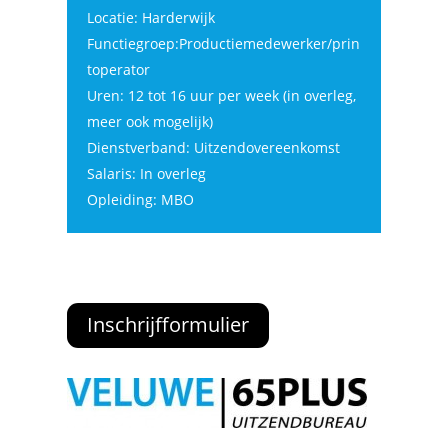
Locatie: Harderwijk
Functiegroep:Productiemedewerker/prin
toperator
Uren: 12 tot 16 uur per week (in overleg,
meer ook mogelijk)
Dienstverband: Uitzendovereenkomst
Salaris: In overleg
Opleiding: MBO
Inschrijfformulier