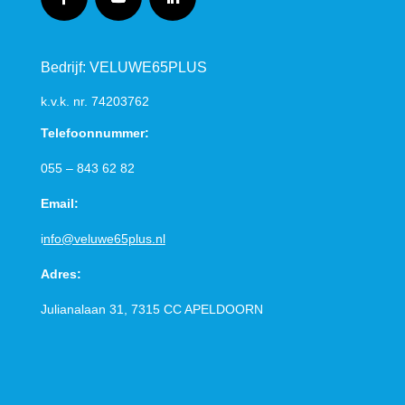
Bedrijf: VELUWE65PLUS
k.v.k. nr.
74203762
Telefoonnummer:
055 – 843 62 82
Email:
i
nfo@veluwe65plus.nl
Adres:
Julianalaan 31, 7315 CC
APELDOORN