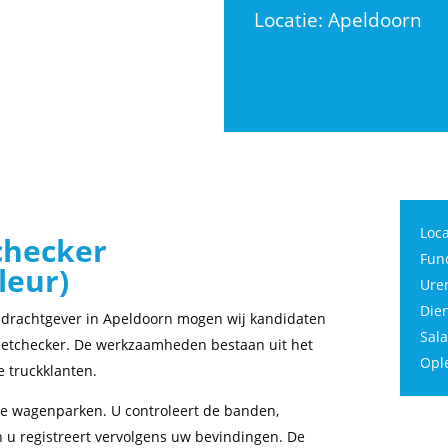
Locatie: Apeldoorn
Loca
checker
Func
leur)
Uren
Dien
opdrachtgever in Apeldoorn mogen wij kandidaten
Sala
fleetchecker. De werkzaamheden bestaan uit het
Ople
e truckklanten.
de wagenparken. U controleert de banden,
 u registreert vervolgens uw bevindingen. De