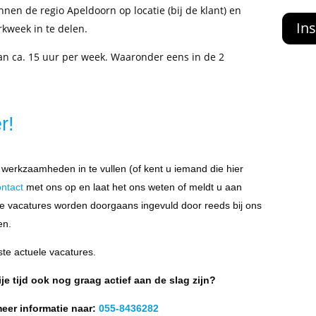
en de regio Apeldoorn op locatie (bij de klant) en
Ins
rkweek in te delen.
van ca. 15 uur per week. Waaronder eens in de 2
r!
werkzaamheden in te vullen (of kent u iemand die hier
ntact
met ons op en laat het ons weten of meldt u aan
e vacatures worden doorgaans ingevuld door reeds bij ons
en.
te actuele vacatures.
ije tijd ook nog graag actief aan de slag zijn?
meer informatie naar:
055-8436282