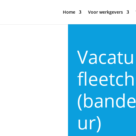
Home
Voor werkgevers
Vacatu
fleetc
(bande
ur)