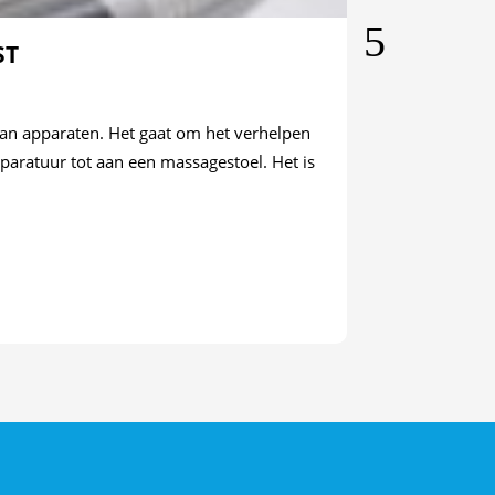
ST
an apparaten. Het gaat om het verhelpen
Bij een cat
paratuur tot aan een massagestoel. Het is
bezorgen van 