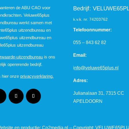
hanteren de ABU CAO voor
Bedrijf: VELUWE65P
endkrachten. Veluwe65plus
k.v.k. nr.
74203762
endbureau werkt samen met
Telefoonnummer:
te65plus uitzendbureau en
we65plus uitzendbureau en
055 – 843 62 82
le65plus uitzendbureau
Email:
waarde-uitzendbureau
is ons
elijk opererende bedrijf.
i
nfo@veluwe65plus.nl
 hier onze
privacyverklaring.
Adres:
Julianalaan 31, 7315 CC
APELDOORN
ebsite en productie: Co2media.nl – Copyright: VELUWE65PL