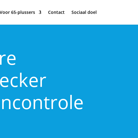
Voor 65-plussers
Contact
Sociaal doel
re
hecker
ncontrole