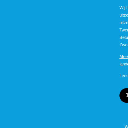
Wij 
uitz
uitz
Twen
Betu
Zwol
Meer
land
Lees
W