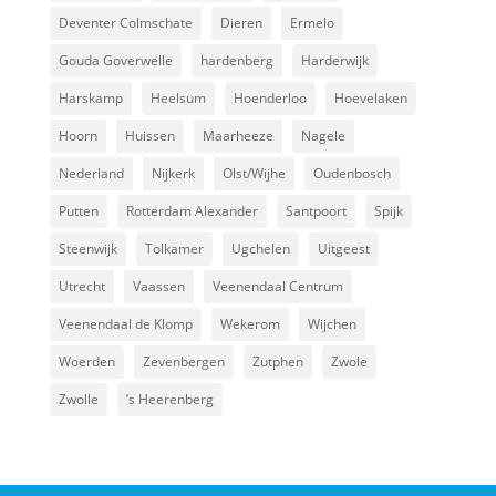
Deventer Colmschate
Dieren
Ermelo
Gouda Goverwelle
hardenberg
Harderwijk
Harskamp
Heelsum
Hoenderloo
Hoevelaken
Hoorn
Huissen
Maarheeze
Nagele
Nederland
Nijkerk
Olst/Wijhe
Oudenbosch
Putten
Rotterdam Alexander
Santpoort
Spijk
Steenwijk
Tolkamer
Ugchelen
Uitgeest
Utrecht
Vaassen
Veenendaal Centrum
Veenendaal de Klomp
Wekerom
Wijchen
Woerden
Zevenbergen
Zutphen
Zwole
Zwolle
’s Heerenberg