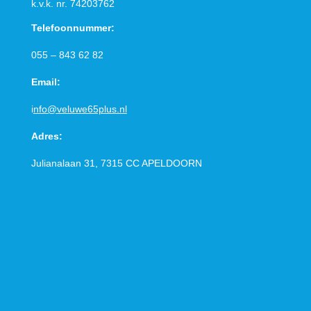
k.v.k. nr.
74203762
Telefoonnummer:
055 – 843 62 82
Email:
i
nfo@veluwe65plus.nl
Adres:
Julianalaan 31, 7315 CC
APELDOORN