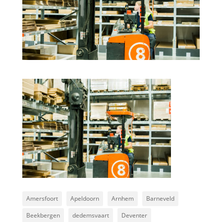
Amersfoort
Apeldoorn
Arnhem
Barneveld
Beekbergen
dedemsvaart
Deventer