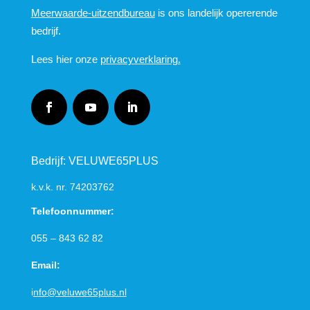
Meerwaarde-uitzendbureau
is ons landelijk opererende
bedrijf.
Lees hier onze
privacyverklaring.
Bedrijf: VELUWE65PLUS
k.v.k. nr.
74203762
Telefoonnummer:
055 – 843 62 82
Email:
i
nfo@veluwe65plus.nl