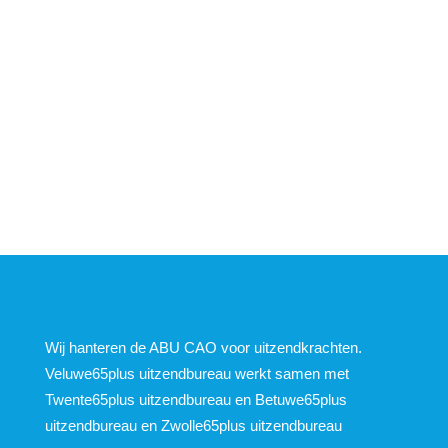
willen helpen bij het in-, uit- of
overstappen. Dit gaat op oproep mbv
een app. Zonder verplichting te
reageren.
Wij hanteren de ABU CAO voor uitzendkrachten.
Veluwe65plus uitzendbureau werkt samen met
Twente65plus uitzendbureau en Betuwe65plus
uitzendbureau en Zwolle65plus uitzendbureau