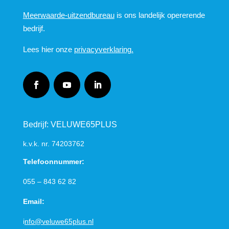
Meerwaarde-uitzendbureau
is ons landelijk opererende
bedrijf.
Lees hier onze
privacyverklaring.
Bedrijf: VELUWE65PLUS
k.v.k. nr.
74203762
Telefoonnummer:
055 – 843 62 82
Email:
i
nfo@veluwe65plus.nl