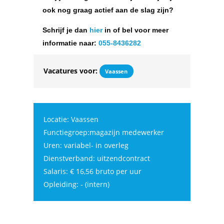
ook nog graag actief aan de slag zijn?
Schrijf je dan
hier
in of bel voor meer
informatie naar:
055-8436282
Vacatures voor:
Vaassen
Locatie: Vaassen
Functiegroep:magazijn medewerker
Uren: variabel- in overleg
Dienstverband: uitzendcontract
Salaris: € 16,56 bruto per uur
Opleiding: - (intern)