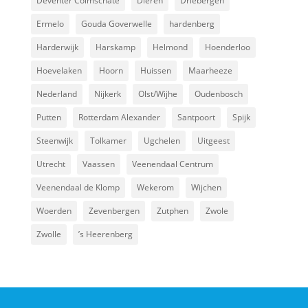
Deventer Colmschate
Dieren
Driebergen
Ermelo
Gouda Goverwelle
hardenberg
Harderwijk
Harskamp
Helmond
Hoenderloo
Hoevelaken
Hoorn
Huissen
Maarheeze
Nederland
Nijkerk
Olst/Wijhe
Oudenbosch
Putten
Rotterdam Alexander
Santpoort
Spijk
Steenwijk
Tolkamer
Ugchelen
Uitgeest
Utrecht
Vaassen
Veenendaal Centrum
Veenendaal de Klomp
Wekerom
Wijchen
Woerden
Zevenbergen
Zutphen
Zwole
Zwolle
’s Heerenberg