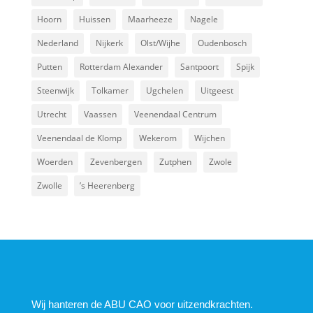
Hoorn
Huissen
Maarheeze
Nagele
Nederland
Nijkerk
Olst/Wijhe
Oudenbosch
Putten
Rotterdam Alexander
Santpoort
Spijk
Steenwijk
Tolkamer
Ugchelen
Uitgeest
Utrecht
Vaassen
Veenendaal Centrum
Veenendaal de Klomp
Wekerom
Wijchen
Woerden
Zevenbergen
Zutphen
Zwole
Zwolle
’s Heerenberg
Wij hanteren de ABU CAO voor uitzendkrachten.