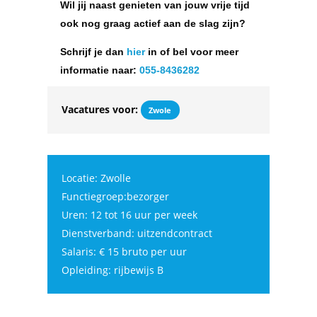
Wil jij naast genieten van jouw vrije tijd
ook nog graag actief aan de slag zijn?
Schrijf je dan
hier
in of bel voor meer
informatie naar:
055-8436282
Vacatures voor:
Zwole
Locatie: Zwolle
Functiegroep:bezorger
Uren: 12 tot 16 uur per week
Dienstverband: uitzendcontract
Salaris: € 15 bruto per uur
Opleiding: rijbewijs B