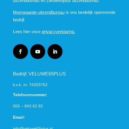
uitzendbureau en Zwolle65plus uitzendbureau
Meerwaarde-uitzendbureau
is ons landelijk opererende
bedrijf.
Lees hier onze
privacyverklaring.
Bedrijf: VELUWE65PLUS
k.v.k. nr.
74203762
Telefoonnummer:
055 – 843 62 82
Email:
i
nfo@veluwe65plus.nl