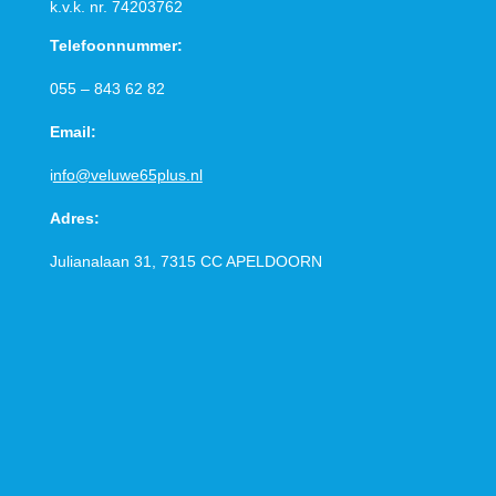
k.v.k. nr.
74203762
Telefoonnummer:
055 – 843 62 82
Email:
i
nfo@veluwe65plus.nl
Adres:
Julianalaan 31, 7315 CC
APELDOORN