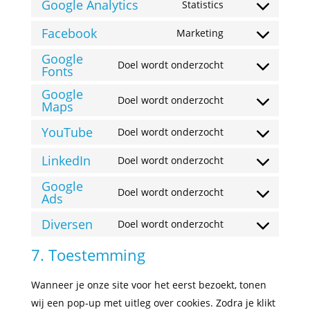
to
Google Analytics
Statistics
Consent
service
to
Facebook
Marketing
wordpress
Consent
service
Google
to
Doel wordt onderzocht
google-
Fonts
Consent
service
analytics
to
Google
facebook
Doel wordt onderzocht
Maps
Consent
service
to
google-
YouTube
Doel wordt onderzocht
Consent
service
fonts
to
LinkedIn
Doel wordt onderzocht
google-
Consent
service
maps
Google
to
Doel wordt onderzocht
youtube
Ads
Consent
service
to
Diversen
linkedin
Doel wordt onderzocht
Consent
service
to
7. Toestemming
google-
service
ads
Wanneer je onze site voor het eerst bezoekt, tonen
diversen
wij een pop-up met uitleg over cookies. Zodra je klikt