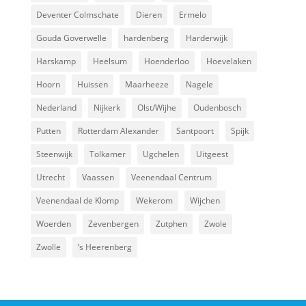
Deventer Colmschate
Dieren
Ermelo
Gouda Goverwelle
hardenberg
Harderwijk
Harskamp
Heelsum
Hoenderloo
Hoevelaken
Hoorn
Huissen
Maarheeze
Nagele
Nederland
Nijkerk
Olst/Wijhe
Oudenbosch
Putten
Rotterdam Alexander
Santpoort
Spijk
Steenwijk
Tolkamer
Ugchelen
Uitgeest
Utrecht
Vaassen
Veenendaal Centrum
Veenendaal de Klomp
Wekerom
Wijchen
Woerden
Zevenbergen
Zutphen
Zwole
Zwolle
’s Heerenberg