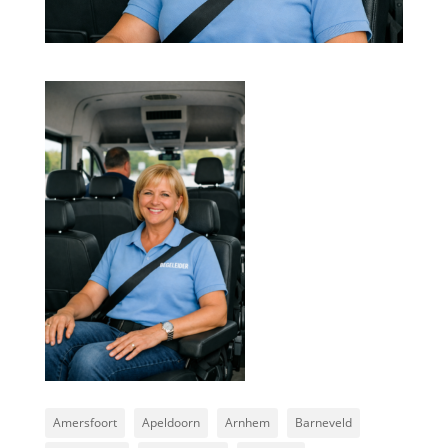
Amersfoort
Apeldoorn
Arnhem
Barneveld