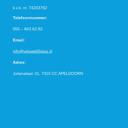
k.v.k. nr.
74203762
Telefoonnummer:
055 – 843 62 82
Email:
i
nfo@veluwe65plus.nl
Adres:
Julianalaan 31, 7315 CC
APELDOORN