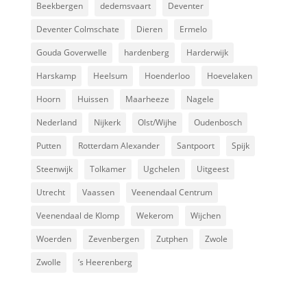
Beekbergen
dedemsvaart
Deventer
Deventer Colmschate
Dieren
Ermelo
Gouda Goverwelle
hardenberg
Harderwijk
Harskamp
Heelsum
Hoenderloo
Hoevelaken
Hoorn
Huissen
Maarheeze
Nagele
Nederland
Nijkerk
Olst/Wijhe
Oudenbosch
Putten
Rotterdam Alexander
Santpoort
Spijk
Steenwijk
Tolkamer
Ugchelen
Uitgeest
Utrecht
Vaassen
Veenendaal Centrum
Veenendaal de Klomp
Wekerom
Wijchen
Woerden
Zevenbergen
Zutphen
Zwole
Zwolle
’s Heerenberg