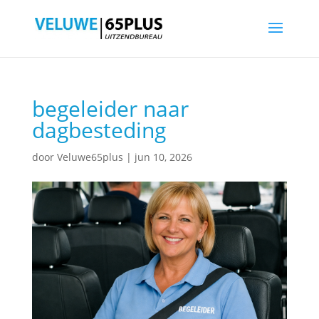
begeleider naar
dagbesteding
door
Veluwe65plus
|
jun 10, 2026