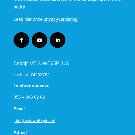
bedrijf.
Lees hier onze
privacyverklaring.
Bedrijf: VELUWE65PLUS
k.v.k. nr.
74203762
Telefoonnummer:
055 – 843 62 82
Email:
i
nfo@veluwe65plus.nl
Adres: