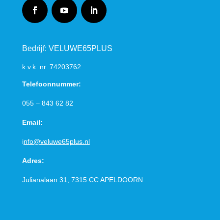
Bedrijf: VELUWE65PLUS
k.v.k. nr.
74203762
Telefoonnummer:
055 – 843 62 82
Email:
i
nfo@veluwe65plus.nl
Adres:
Julianalaan 31, 7315 CC
APELDOORN