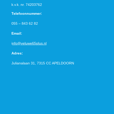
k.v.k. nr.
74203762
Telefoonnummer:
055 – 843 62 82
Email:
i
nfo@veluwe65plus.nl
Adres:
Julianalaan 31, 7315 CC
APELDOORN