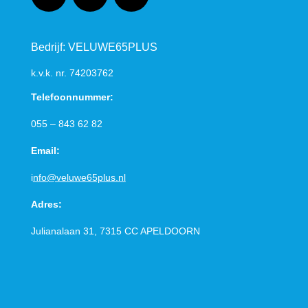
Bedrijf: VELUWE65PLUS
k.v.k. nr.
74203762
Telefoonnummer:
055 – 843 62 82
Email:
i
nfo@veluwe65plus.nl
Adres:
Julianalaan 31, 7315 CC
APELDOORN