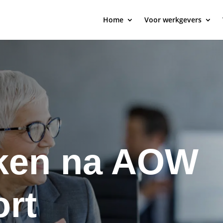
Home
Voor werkgevers
ken na AOW
rt